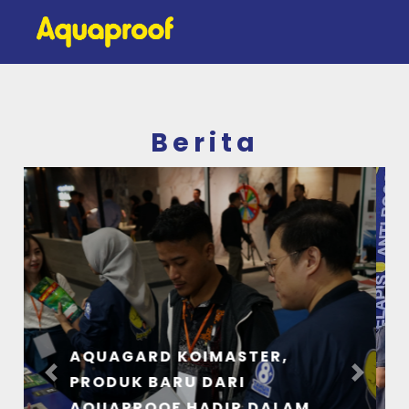
Berita
RAMADAN 2024, AQUAPROOF
JALIN SILATURAHMI MELALUI
Previous
Next
#AQUAPROOFBERBAGI DAN