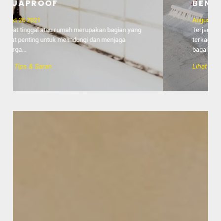
BENAR
August 25 2021
Terjadinya rembesan air pada dak beton memang
terkadang membuat kita pusing dan bingung
bagaimana me...
Lihat Tips & Saran