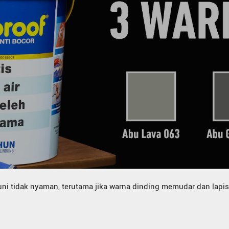
i tidak nyaman, terutama jika warna dinding memudar dan lapi