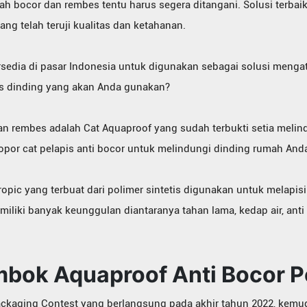
h bocor dan rembes tentu harus segera ditangani. Solusi terbai
g telah teruji kualitas dan ketahanan.
ersedia di pasar Indonesia untuk digunakan sebagai solusi meng
is dinding yang akan Anda gunakan?
an rembes adalah Cat Aquaproof yang sudah terbukti setia melin
opor cat pelapis anti bocor untuk melindungi dinding rumah And
ropic yang terbuat dari polimer sintetis digunakan untuk melapi
iliki banyak keunggulan diantaranya tahan lama, kedap air, anti 
embok Aquaproof Anti Bocor 
Packaging Contest yang berlangsung pada akhir tahun 2022, kemu